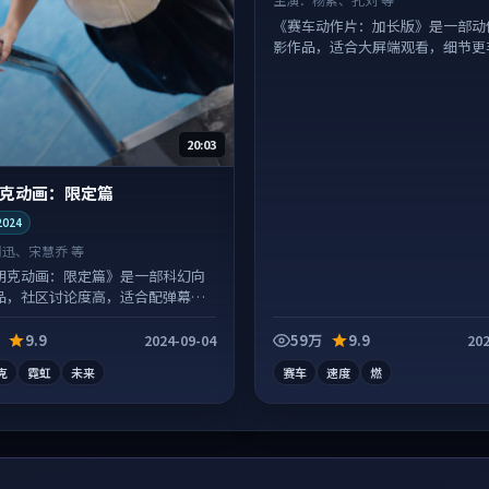
《赛车动作片：加长版》是一部动
影作品，适合大屏端观看，细节更
20:03
克动画：限定篇
2024
周迅、宋慧乔 等
朋克动画：限定篇》是一部科幻向
品，社区讨论度高，适合配弹幕观
9.9
59万
9.9
2024-09-04
202
克
霓虹
未来
赛车
速度
燃