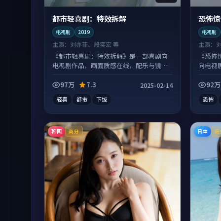
都市轻喜剧：特效拆解
恐怖惊
电视剧
2019
电视剧
主演：
刘亦菲、段奕宏 等
主演：
《都市轻喜剧：特效拆解》是一部喜剧向
《恐怖
电视剧作品，画面质感在线，配乐与镜头
向电视
配合度高。
常有情
97万
7.3
92万
2025-02-14
轻喜
都市
下饭
恐怖
韩国
日本
高分
完