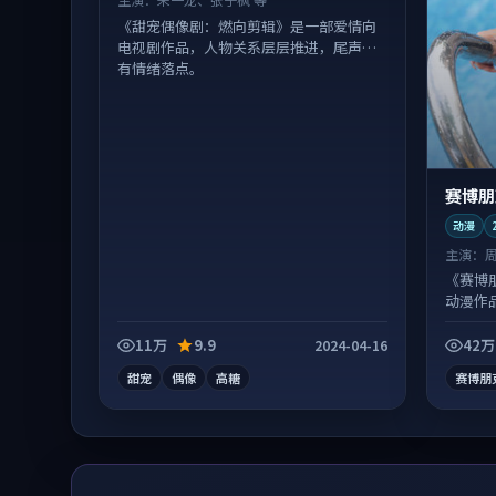
《甜宠偶像剧：燃向剪辑》是一部爱情向
电视剧作品，人物关系层层推进，尾声常
有情绪落点。
赛博朋
动漫
主演：
《赛博
动漫作
看。
11万
9.9
42万
2024-04-16
甜宠
偶像
高糖
赛博朋