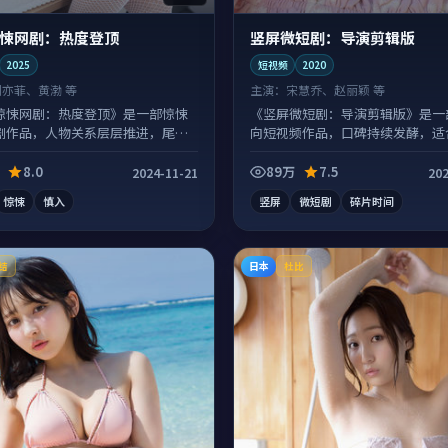
悚网剧：热度登顶
竖屏微短剧：导演剪辑版
2025
短视频
2020
刘亦菲、黄渤 等
主演：
宋慧乔、赵丽颖 等
惊悚网剧：热度登顶》是一部惊悚
《竖屏微短剧：导演剪辑版》是一
剧作品，人物关系层层推进，尾声
向短视频作品，口碑持续发酵，适
绪落点。
一口气刷完。
8.0
89万
7.5
2024-11-21
202
惊悚
慎入
竖屏
微短剧
碎片时间
日本
结
杜比