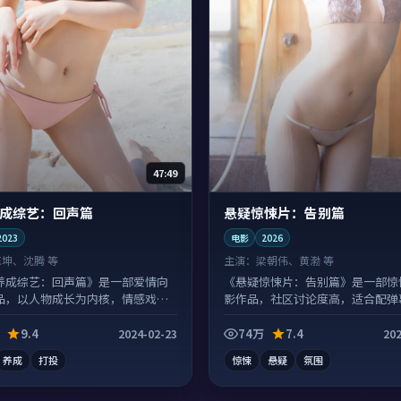
47:49
成综艺：回声篇
悬疑惊悚片：告别篇
2023
电影
2026
陈坤、沈腾 等
主演：
梁朝伟、黄渤 等
养成综艺：回声篇》是一部爱情向
《悬疑惊悚片：告别篇》是一部惊
品，以人物成长为内核，情感戏份
影作品，社区讨论度高，适合配弹
看。
9.4
74万
7.4
2024-02-23
202
养成
打投
惊悚
悬疑
氛围