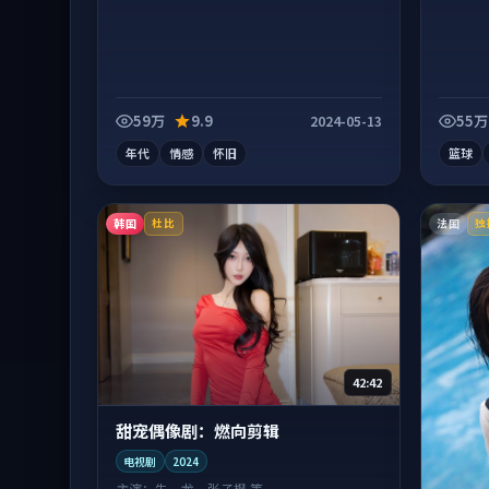
59万
9.9
55万
2024-05-13
年代
情感
怀旧
篮球
韩国
法国
杜比
独
42:42
甜宠偶像剧：燃向剪辑
电视剧
2024
主演：
朱一龙、张子枫 等