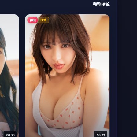
完整榜单
韩国
独播
08:30
99:23