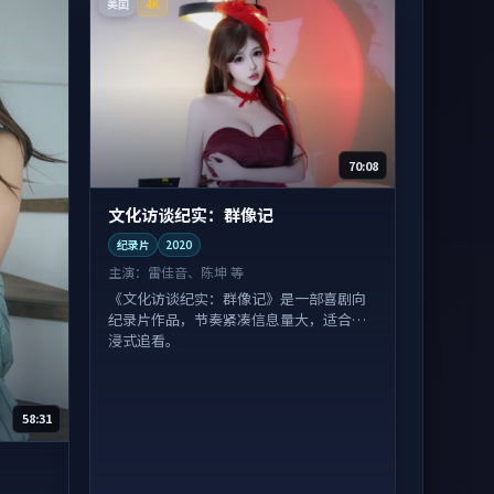
美国
4K
70:08
文化访谈纪实：群像记
纪录片
2020
主演：
雷佳音、陈坤 等
《文化访谈纪实：群像记》是一部喜剧向
纪录片作品，节奏紧凑信息量大，适合沉
浸式追看。
58:31