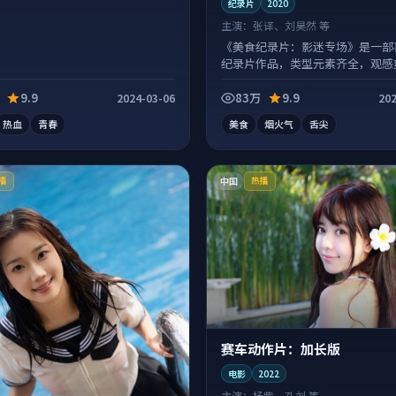
纪录片
2020
主演：
张译、刘昊然 等
《美食纪录片：影迷专场》是一部
纪录片作品，类型元素齐全，观感
拖沓。
9.9
83万
9.9
2024-03-06
202
热血
青春
美食
烟火气
舌尖
中国
播
热播
赛车动作片：加长版
电影
2022
主演：
杨紫、孔刘 等