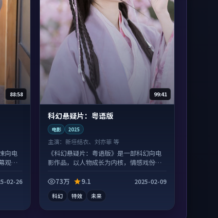
88:58
99:41
科幻悬疑片：粤语版
电影
2025
主演：
新垣结衣、刘亦菲 等
悚向电
《科幻悬疑片：粤语版》是一部科幻向电
幕观
影作品，以人物成长为内核，情感戏份扎
实。
73万
9.1
5-02-26
2025-02-09
科幻
特效
未来