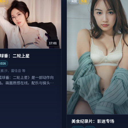
英国
载中
热播
17:01
球番：二轮上星
2026
任素汐、雷佳音 等
篮球番：二轮上星》是一部动作向
品，画面质感在线，配乐与镜头配
。
美食纪录片：影迷专场