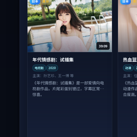
日本
日本
高分
连
39:09
年代情感剧：试播集
热血篮
电视剧
2020
动漫
主演：
孙艺珍、王一博 等
主演：
《年代情感剧：试播集》是一部爱情向电
《热血
视剧作品，片尾彩蛋别错过，字幕区常有
动漫作
惊喜。
合度高