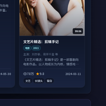
作向电
丰富。
99:06
文艺片精选：剪辑手记
电影
2021
主演：
刘亦菲、易烊千玺 等
《文艺片精选：剪辑手记》是一部喜剧向
电影作品，以人物成长为内核，情感戏份
扎实。
78万
9.8
4-05-30
2024-03-11
文艺
长镜头
留白