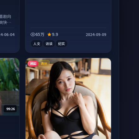
喜剧向
爽快不
65万
9.9
4-06-04
2024-09-09
人文
访谈
纪实
韩国
高分
99:26