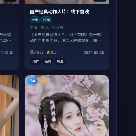
国产经典动作大片：线下首映
电影
2026
主演：
周迅、巩俐 等
部爱情
《国产经典动作大片：线下首映》是一部
合周末
动作向电影作品，适合大屏端观看，细节
更丰富。
78万
9.5
4-10-01
2024-03-28
动作
经典
热血
日本
杜比