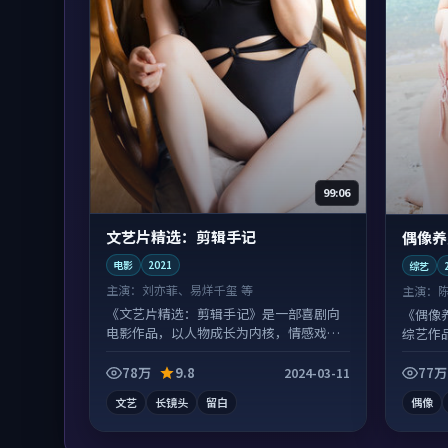
99:06
文艺片精选：剪辑手记
偶像养
电影
2021
综艺
主演：
刘亦菲、易烊千玺 等
主演：
《文艺片精选：剪辑手记》是一部喜剧向
《偶像
电影作品，以人物成长为内核，情感戏份
综艺作
扎实。
扎实。
78万
9.8
77万
2024-03-11
文艺
长镜头
留白
偶像